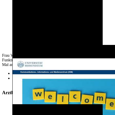
Frau Weinelt von der Bibliothek erklärt die verschiedenen
Funktionen des Bibliothekskontos, und wie man sich zum ersten
Mal anmeldet.
HohSearch Online-Katalog
Öffnungszeiten der Zentralbibliothek
Arztbesuch