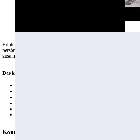
Dieses Video wird von einem Drittanbieter bereitgestellt. Mit Klick auf den
Button stimmen Sie einer Datenübertragung an diesen Anbieter zu. Siehe
Daten­schutzerklärung.
Externe Inhalte laden
Erfahre in diesem Infovideo Schritt für Schritt, wie Du Dir Deinen
persönlichen Stundenplan im Studierenden-Portal
HohCampus
zusammenstellst.
Das könnte Dich auch interessieren
Alle wichtigen Infos zum Studienstart
Einführungsveranstaltungen für Master-Studierende
Übersicht Hörsäle und Veranstaltungsräume
Fakultät Agrarwissenschaften
Fakultät Naturwissenschaften
Fakultät Wirtschafts- und Sozialwissenschaften
Kontakt