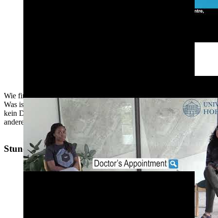
Dieses Video wird von einem Drittanbieter bereitgestellt. Mit Klick auf den
Button stimmen Sie einer Datenübertragung an diesen Anbieter zu. Siehe
Daten­schutzerklärung.
Externe Inhalte laden
Wie finde ich einen Arzt in Deutschland? Was muss ich mitbringen?
Was ist ein Hausarzt? Was ist bei einem Notfall zu tun? Ich spreche
kein Deutsch – kann ich trotzdem einen Arzt finden? Diese und
andere Fragen werden in diesem Video beantwortet.
Stundenplan erstellen