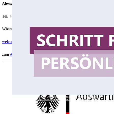
Alessa Heisler
Tel. +49 711 459-24629
WhatsApp +49 173 17 02 942
welcome-week(at)ua.uni-hohenheim.de
zum
Akademischen Auslandsamt
Dieses Video wird von einem Drittanbieter bereitgestellt. Mit Klick auf den
Button stimmen Sie einer Datenübertragung an diesen Anbieter zu. Siehe
Daten­schutzerklärung.
Externe Inhalte laden